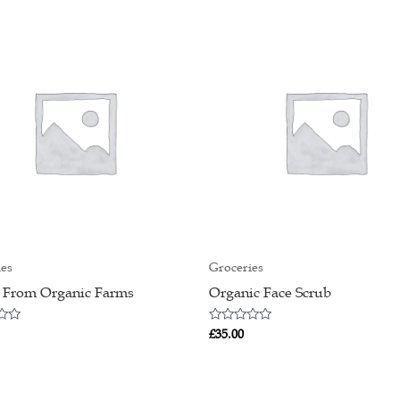
ies
Groceries
 From Organic Farms
Organic Face Scrub
Rated
£
35.00
0
out
of
5