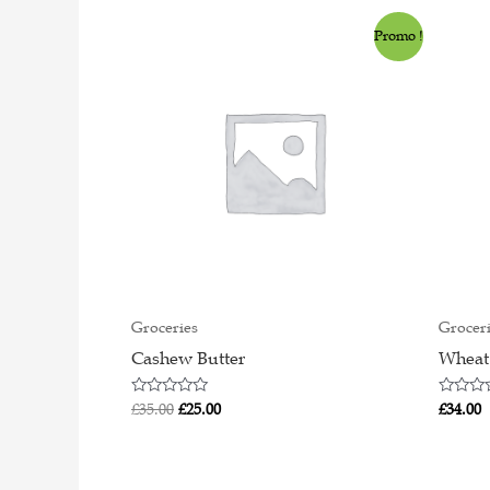
Original
Current
Promo !
price
price
was:
is:
£35.00.
£25.00.
Groceries
Grocer
Cashew Butter
Wheat
Rated
Rated
£
35.00
£
25.00
£
34.00
0
0
out
out
of
of
5
5