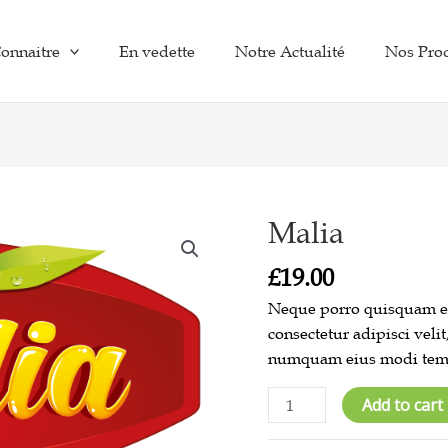
onnaitre
En vedette
Notre Actualité
Nos Pro
Malia
Malia
quantity
£
19.00
Neque porro quisquam est
consectetur adipisci veli
numquam eius modi tempo
Add to cart