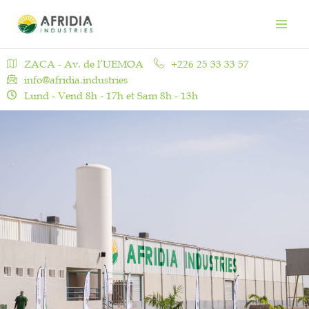
Aller
Main
au
Men
contenu
ZACA - Av. de l’UEMOA
+226 25 33 33 57
info@afridia.industries
Lund - Vend 8h - 17h et Sam 8h - 13h