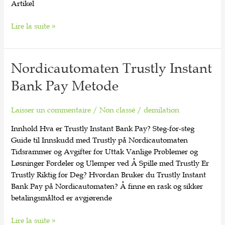
Artikel
Lire la suite »
Nordicautomaten
Nordicautomaten Trustly Instant
Trustly
Bank Pay Metode
Instant
Bank
Laisser un commentaire
/
Non classé
/
demilation
Pay
Metode
Innhold Hva er Trustly Instant Bank Pay? Steg-for-steg
Guide til Innskudd med Trustly på Nordicautomaten
Tidsrammer og Avgifter for Uttak Vanlige Problemer og
Løsninger Fordeler og Ulemper ved Å Spille med Trustly Er
Trustly Riktig for Deg? Hvordan Bruker du Trustly Instant
Bank Pay på Nordicautomaten? Å finne en rask og sikker
betalingsmåltod er avgjørende
Lire la suite »