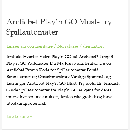
Arcticbet
Arcticbet Play’n GO Must-Try
Play’n
Spillautomater
GO
Must-
Laisser un commentaire
/
Non classé
/
demilation
Try
Spillautomater
Innhold Hvorfor Velge Play’n GO på Arcticbet? Topp 3
Play’n GO Automater Du Må Prøve Slik Bruker Du en
Arcticbet Promo Kode for Spillautomater Forstå
Bonustermer og Omsetningskrav Vanlige Spørsmål og
Løsninger Arcticbet Play’n GO Must-Try Slots: En Praktisk
Guide Spilleautomater fra Play’n GO er kjent for deres
innovative spillmekanikker, fantastiske grafikk og høye
utbetalingspotensial.
Lire la suite »