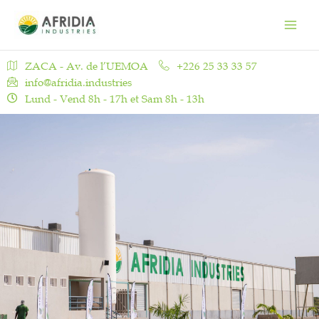
Aller
Main
au
Men
contenu
ZACA - Av. de l’UEMOA
+226 25 33 33 57
info@afridia.industries
Lund - Vend 8h - 17h et Sam 8h - 13h