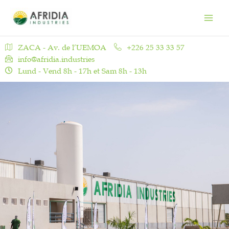
Aller
Main
au
Men
contenu
ZACA - Av. de l’UEMOA
+226 25 33 33 57
info@afridia.industries
Lund - Vend 8h - 17h et Sam 8h - 13h