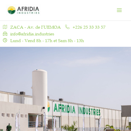
Aller
Main
au
Men
contenu
ZACA - Av. de l’UEMOA
+226 25 33 33 57
info@afridia.industries
Lund - Vend 8h - 17h et Sam 8h - 13h