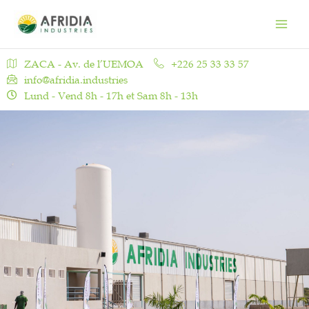
Aller
Main
au
Men
contenu
ZACA - Av. de l’UEMOA
+226 25 33 33 57
info@afridia.industries
Lund - Vend 8h - 17h et Sam 8h - 13h