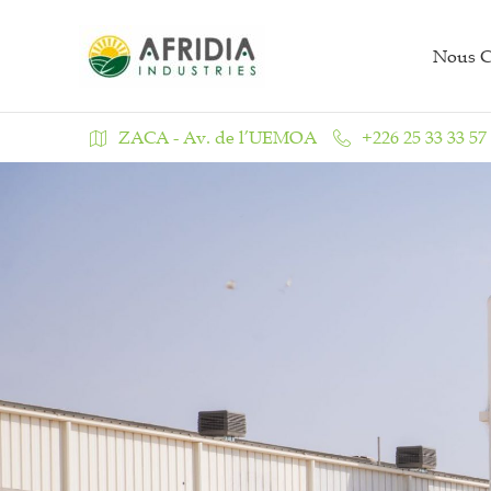
Aller
au
Nous C
contenu
ZACA - Av. de l’UEMOA
+226 25 33 33 57