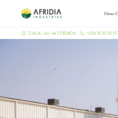
Aller
au
Nous C
contenu
ZACA - Av. de l’UEMOA
+226 25 33 33 57